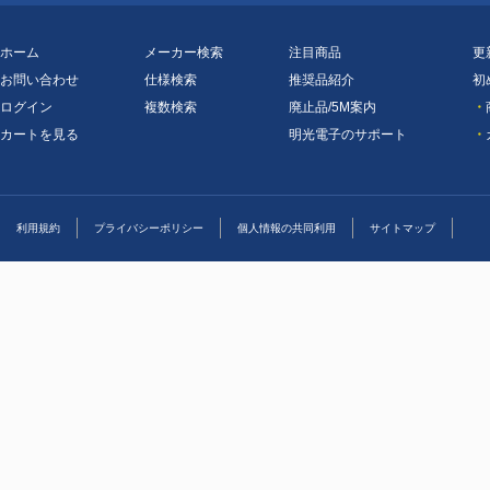
ホーム
メーカー検索
注目商品
更
お問い合わせ
仕様検索
推奨品紹介
初
ログイン
複数検索
廃止品/5M案内
・
カートを見る
明光電子のサポート
・
利用規約
プライバシーポリシー
個人情報の共同利用
サイトマップ