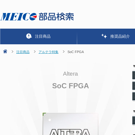
注目商品
推奨品紹介
注目商品
アルテラ特集
SoC FPGA
▼
Altera
SoC FPGA
▼