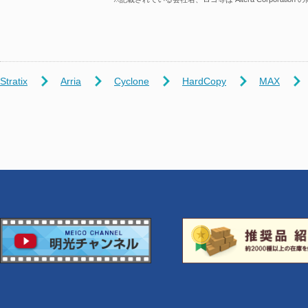
Stratix
Arria
Cyclone
HardCopy
MAX