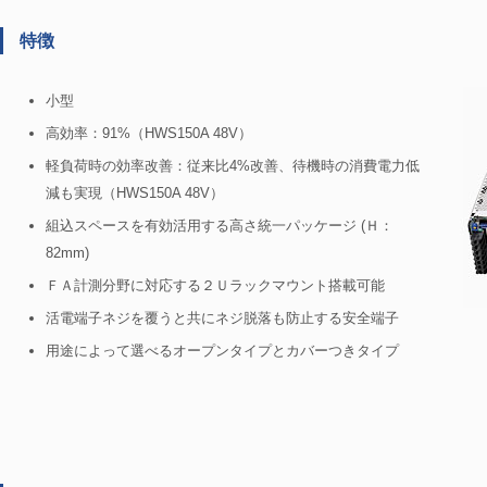
特徴
小型
高効率：91%（HWS150A 48V）
軽負荷時の効率改善：従来比4%改善、待機時の消費電力低
減も実現（HWS150A 48V）
組込スペースを有効活用する高さ統一パッケージ (Ｈ：
82mm)
ＦＡ計測分野に対応する２Ｕラックマウント搭載可能
活電端子ネジを覆うと共にネジ脱落も防止する安全端子
用途によって選べるオープンタイプとカバーつきタイプ