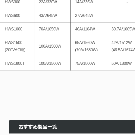
HWS300
22A/330W
14A/336W
-
HWS600
43A/645W
27A/648W
-
HWS1000
70A/1050W
46A/1104W
30.7A/1005W
HWS1500
65A/1560W
42A/1512W
100A/1500W
(200VAC時)
(70A/1680W)
(46.5A/1674
HWS1800T
100A/1500W
75A/1800W
50A/1800W