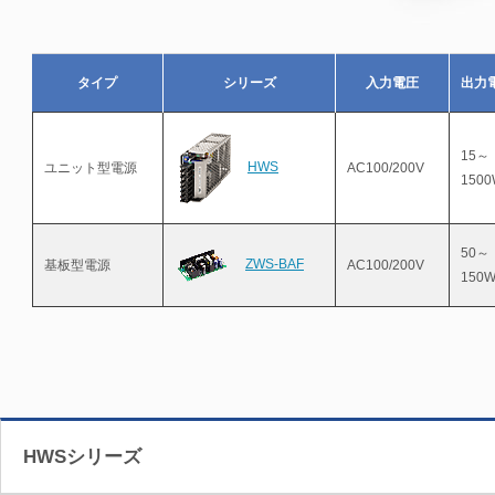
タイプ
シリーズ
入力電圧
出力
15～
HWS
ユニット型電源
AC100/200V
150
50～
ZWS-BAF
基板型電源
AC100/200V
150
HWSシリーズ