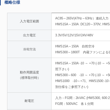
概略仕様
AC85～265V(47Hz～63Hz）連続入力
入力電圧範囲
HWS15A～150A :DC120～370V, HW
出力電圧
3.3V/5V/12V/15V/24V/48V
HWS15A～150A 自然空冷
冷却方法
HWS300～1800T 内蔵ファンによ
HWS15A～150A -10 ～ +70 (-10 
照下さい)
動作周囲温度
HWS300～600 -10 ～ +70 (-10 ～ +
（標準取付時）
HWS1000 -10～+71、HWS1500:
別仕様をご参照下さい)
入力－FG間：2kVAC (HWS300, 60
耐電圧
FG間：500VAC 各１分間