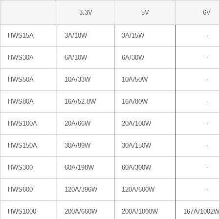
3.3V
5V
6V
HWS15A
3A/10W
3A/15W
-
HWS30A
6A/10W
6A/30W
-
HWS50A
10A/33W
10A/50W
-
HWS80A
16A/52.8W
16A/80W
-
HWS100A
20A/66W
20A/100W
-
HWS150A
30A/99W
30A/150W
-
HWS300
60A/198W
60A/300W
-
HWS600
120A/396W
120A/600W
-
HWS1000
200A/660W
200A/1000W
167A/1002