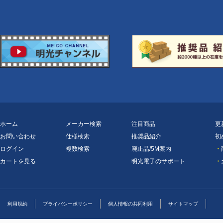
ホーム
メーカー検索
注目商品
更
お問い合わせ
仕様検索
推奨品紹介
初
ログイン
複数検索
廃止品/5M案内
・
カートを見る
明光電子のサポート
・
利用規約
プライバシーポリシー
個人情報の共同利用
サイトマップ