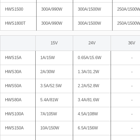
HWS1500
300A/990W
300A/1500W
250A/1500
HWS1800T
300A/990W
300A/1500W
250A/1500
15V
24V
36V
HWS15A
1A/15W
0.65A/15.6W
-
HWS30A
2A/30W
1.3A/31.2W
-
HWS50A
3.5A/52.5W
2.2A/52.8W
-
HWS80A
5.4A/81W
3.4A/81.6W
-
HWS100A
7A/105W
4.5A/108W
-
HWS150A
10A/150W
6.5A/156W
-