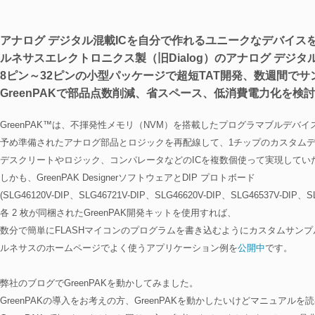
アナログ デジタル混載ICを自分で作れるユニークなデバイス
ルネサスエレクトロニクス製（旧Dialog）のアナログ デジタル混
8ピン～32ピンの小型パッケージで超短TAT開発、数週間でサ
GreenPAKで部品点数削減、省スペース、低消費電力化を検
GreenPAK™は、不揮発性メモリ（NVM）を搭載したプログラマブルデバイ
予め準備されたアナログ部品とロジックを再配線して、1チップのカスタム
デスクリートやロジック、コンパレータなどのICを複数個使って実現してい
しかも、GreenPAK DesignerソフトウェアとDIP プロトボード
(SLG46120V-DIP、SLG46721V-DIP、SLG46620V-DIP、SLG46537V-DIP、SL
各 2 枚が同梱されたGreenPAK開発キットを使用すれば、
数分で簡単にFLASHマイコンのプログラムを書き込むようにカスタムサン
ルネサスのホームページでよく使うアプリケーション例を
公開中
です。
弊社のブログでGreenPAKを動かしてみました。
GreenPAKの導入をお考えの方、GreenPAKを動かしたいけどマニュアル