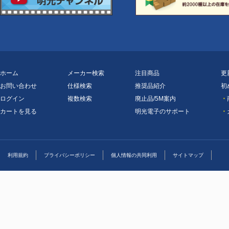
ホーム
メーカー検索
注目商品
更
お問い合わせ
仕様検索
推奨品紹介
初
ログイン
複数検索
廃止品/5M案内
・
カートを見る
明光電子のサポート
・
利用規約
プライバシーポリシー
個人情報の共同利用
サイトマップ