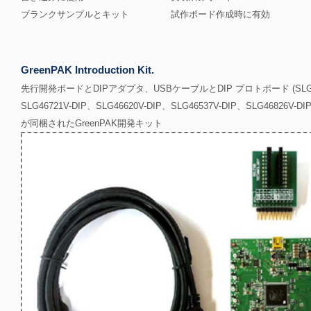
ブランクサンプルとキット
試作ボード作成時に有効
GreenPAK Introduction Kit.
先行開発ボードとDIPアダプタ、USBケーブルとDIP プロトボード (SLG46
SLG46721V-DIP、SLG46620V-DIP、SLG46537V-DIP、SLG46826V-DI
が同梱されたGreenPAK開発キット