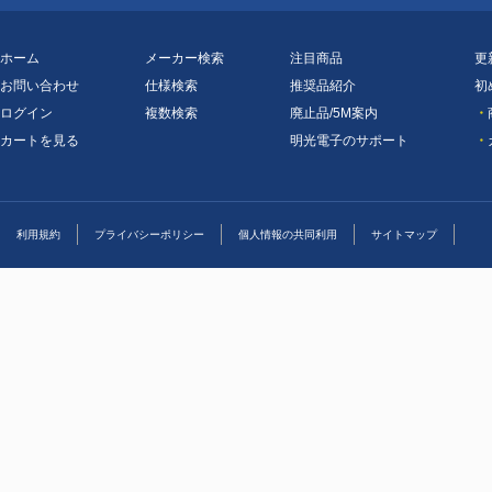
ホーム
メーカー検索
注目商品
更
お問い合わせ
仕様検索
推奨品紹介
初
ログイン
複数検索
廃止品/5M案内
・
カートを見る
明光電子のサポート
・
利用規約
プライバシーポリシー
個人情報の共同利用
サイトマップ